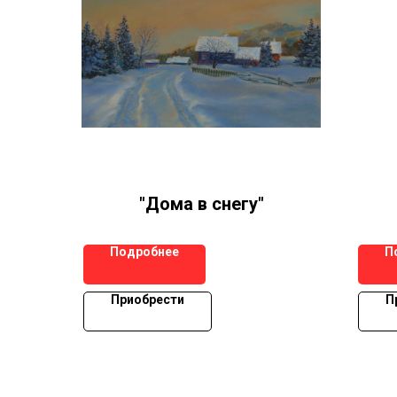
"Дома в снегу"
Подробнее
П
Приобрести
П