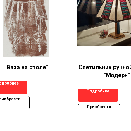
"Ваза на столе"
Светильник ручно
"Модерн"
одробнее
Подробнее
риобрести
Приобрести